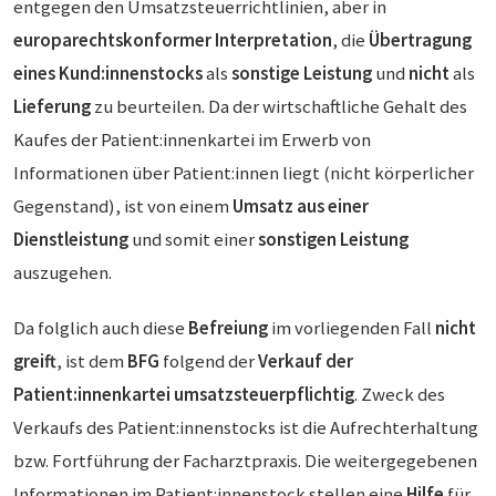
entgegen den Umsatzsteuerrichtlinien, aber in
europarechtskonformer Interpretation
, die
Übertragung
eines Kund:innenstocks
als
sonstige Leistung
und
nicht
als
Lieferung
zu beurteilen. Da der wirtschaftliche Gehalt des
Kaufes der Patient:innenkartei im Erwerb von
Informationen über Patient:innen liegt (nicht körperlicher
Gegenstand), ist von einem
Umsatz aus einer
Dienstleistung
und somit einer
sonstigen
Leistung
auszugehen.
Da folglich auch diese
Befreiung
im vorliegenden Fall
nicht
greift
, ist dem
BFG
folgend der
Verkauf der
Patient:innenkartei umsatzsteuerpflichtig
. Zweck des
Verkaufs des Patient:innenstocks ist die Aufrechterhaltung
bzw. Fortführung der Facharztpraxis. Die weitergegebenen
Informationen im Patient:innenstock stellen eine
Hilfe
für