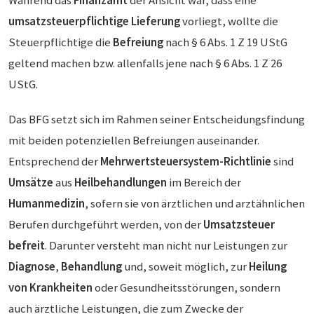
Während das
Finanzamt
der Ansicht war, dass eine
umsatzsteuerpflichtige Lieferung
vorliegt, wollte die
Steuerpflichtige die
Befreiung
nach § 6 Abs. 1 Z 19 UStG
geltend machen bzw. allenfalls jene nach § 6 Abs. 1 Z 26
UStG.
Das BFG setzt sich im Rahmen seiner Entscheidungsfindung
mit beiden potenziellen Befreiungen auseinander.
Entsprechend der
Mehrwertsteuersystem-Richtlinie
sind
Umsätze
aus
Heilbehandlungen
im Bereich der
Humanmedizin
, sofern sie von ärztlichen und arztähnlichen
Berufen durchgeführt werden, von der
Umsatzsteuer
befreit
. Darunter versteht man nicht nur Leistungen zur
Diagnose
,
Behandlung
und, soweit möglich, zur
Heilung
von Krankheiten
oder Gesundheitsstörungen, sondern
auch ärztliche Leistungen, die zum Zwecke der