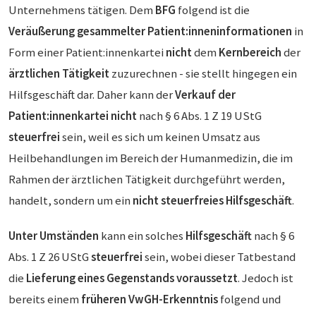
Unternehmens tätigen. Dem
BFG
folgend ist die
Veräußerung
gesammelter Patient:inneninformationen
in
Form einer Patient:innenkartei
nicht
dem
Kernbereich
der
ärztlichen Tätigkeit
zuzurechnen - sie stellt hingegen ein
Hilfsgeschäft dar. Daher kann der
Verkauf der
Patient:innenkartei nicht
nach § 6 Abs. 1 Z 19 UStG
steuerfrei
sein, weil es sich um keinen Umsatz aus
Heilbehandlungen im Bereich der Humanmedizin, die im
Rahmen der ärztlichen Tätigkeit durchgeführt werden,
handelt, sondern um ein
nicht steuerfreies Hilfsgeschäft
.
Unter Umständen
kann ein solches
Hilfsgeschäft
nach § 6
Abs. 1 Z 26 UStG
steuerfrei
sein, wobei dieser Tatbestand
die
Lieferung eines Gegenstands voraussetzt
. Jedoch ist
bereits einem
früheren VwGH-Erkenntnis
folgend und