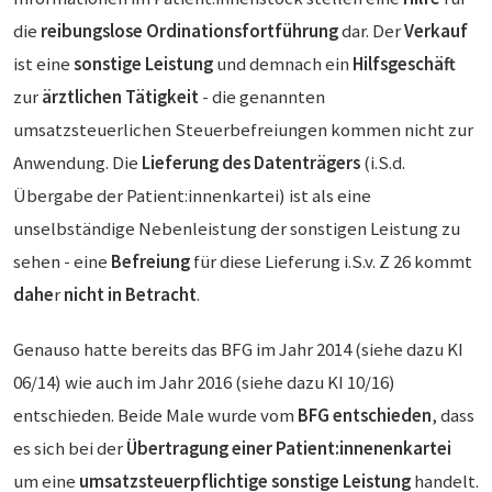
die
reibungslose Ordinationsfortführung
dar. Der
Verkauf
ist eine
sonstige Leistung
und demnach ein
Hilfsgeschäft
zur
ärztlichen Tätigkeit
- die genannten
umsatzsteuerlichen Steuerbefreiungen kommen nicht zur
Anwendung. Die
Lieferung des Datenträgers
(i.S.d.
Übergabe der Patient:innenkartei) ist als eine
unselbständige Nebenleistung der sonstigen Leistung zu
sehen - eine
Befreiung
für diese Lieferung i.S.v. Z 26 kommt
dahe
r
nicht
in Betracht
.
Genauso hatte bereits das BFG im Jahr 2014 (siehe dazu KI
06/14) wie auch im Jahr 2016 (siehe dazu KI 10/16)
entschieden. Beide Male wurde vom
BFG
entschieden
, dass
es sich bei der
Übertragung einer Patient:innenenkartei
um eine
umsatzsteuerpflichtige sonstige Leistung
handelt.