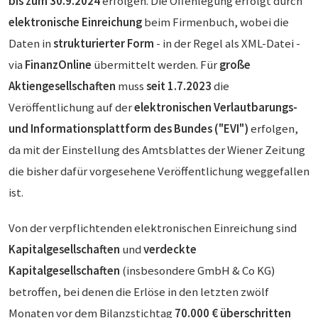
bis zum 30.9.2024
erfolgen. Die Offenlegung erfolgt durch
elektronische Einreichung
beim Firmenbuch, wobei die
Daten in
strukturierter Form
- in der Regel als XML-Datei -
via
FinanzOnline
übermittelt werden. Für
große
Aktiengesellschaften
muss
seit 1.7.2023
die
Veröffentlichung auf der
elektronischen Verlautbarungs-
und Informationsplattform des Bundes ("EVI")
erfolgen,
da mit der Einstellung des Amtsblattes der Wiener Zeitung
die bisher dafür vorgesehene Veröffentlichung weggefallen
ist.
Von der verpflichtenden elektronischen Einreichung sind
Kapitalgesellschaften
und
verdeckte
Kapitalgesellschaften
(insbesondere GmbH & Co KG)
betroffen, bei denen die Erlöse in den letzten zwölf
Monaten vor dem Bilanzstichtag
70.000 € überschritten