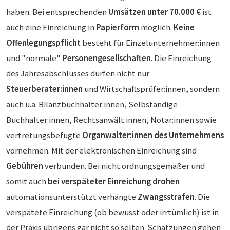
haben. Bei entsprechenden
Umsätzen
unter
70.000 €
ist
auch eine Einreichung in
Papierform
möglich.
Keine
Offenlegungspflicht
besteht für Einzelunternehmer:innen
und "normale"
Personengesellschaften
. Die Einreichung
des Jahresabschlusses dürfen nicht nur
Steuerberater:innen
und Wirtschaftsprüfer:innen, sondern
auch u.a. Bilanzbuchhalter:innen, Selbständige
Buchhalter:innen, Rechtsanwält:innen, Notar:innen sowie
vertretungsbefugte
Organwalter:innen des Unternehmens
vornehmen. Mit der elektronischen Einreichung sind
Gebühren
verbunden. Bei nicht ordnungsgemäßer und
somit auch
bei verspäteter Einreichung drohen
automationsunterstützt verhängte
Zwangsstrafen
. Die
verspätete Einreichung (ob bewusst oder irrtümlich) ist in
der Praxis übrigens gar nicht so selten. Schätzungen gehen