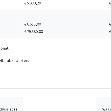
€ 5.830,20
€
€ 6.615,00
€
€ 79.380,00
€
Monat
eibt abzuwarten.
chuss 2022
Was 