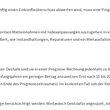
nftig einen Einkünfteüberschuss abwerfen wird, muss eine Pro
formen Mieteinnahmen mit Indexanpassungen auszugehen. In ei
ert, wie Instandhaltungen, Reparaturen und ein Mietausfalls
. Deshalb sind sie in einer Prognose-Rechnung jedenfalls zu 
nfangsjahren ein geringer Betrag anzusetzen. Erst nach 15 bis 2
n Ende des Prognosezeitraumes). Im konkreten Fall sah der Vw
e berücksichtigt werden. Wird jedoch Geld dafür angespart, ist