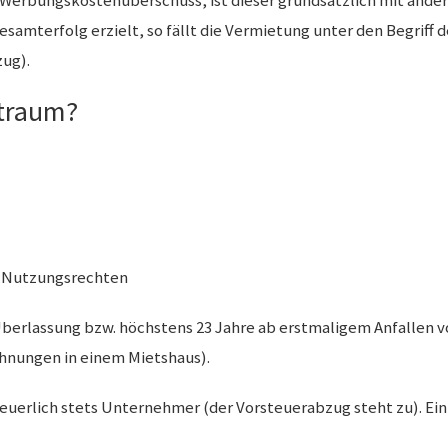
 Werbungskostenüberschuss, ist dieser grundsätzlich mit andere
samterfolg erzielt, so fällt die Vermietung unter den Begriff d
zug).
itraum?
n Nutzungsrechten
Überlassung bzw. höchstens 23 Jahre ab erstmaligem Anfallen vo
hnungen in einem Mietshaus).
uerlich stets Unternehmer (der Vorsteuerabzug steht zu). Ein 