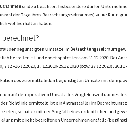
Ausnahmen
sind zu beachten. Insbesondere dürfen Unterneh
 Anzahl der Tage ihres Betrachtungszeitraumes)
keine Kündigu
lich wohlverhalten haben.
I berechnet?
sfall der begünstigten Umsätze im
Betrachtungszeitraum
gewä
blich betroffen ist und endet spätestens am 31.12.2020. Der An
0, 7.12.–16.12.2020, 17.12.2020-25.12.2020 (bzw. 23.12.2020), 26.12.
ikation des zu ermittelnden begünstigten Umsatz mit dem jeweil
ichen auf den operativen Umsatz des Vergleichszeitraumes de
der Richtlinie ermittelt. Ist ein Antragsteller im Betrachtungs
ielen, so hat er mit der Sorgfalt eines ordentlichen und gewi
zielung mit direkt betroffenen Unternehmen entfällt (begünst