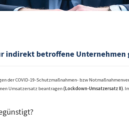
ür indirekt betroffene Unternehmen 
ungen der COVID-19-Schutzmaßnahmen- bzw Notmaßnahmenve
inen Umsatzersatz beantragen
(Lockdown-Umsatzersatz II)
. 
egünstigt?